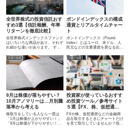
全世界株式の投資信託おす
ポンドインデックスの構成
すめ3選【信託報酬、年率
通貨とリアルタイムチャー
リターンを徹底比較】
ト
全世界株式インデックスファンド
ポンドインデックス（Pound
はいろいろな商品があり、それぞ
Index）とはユーロ、米ドル、人
れ細かな違いがあります。 すで
民元などの主要通貨を異なる比率
に全世界株式インデックスファン
で重みづけして算出した、ポンド
ドに投資をしている方もこれから
単体としてみたときの価値を表す
投資の知識
投資の知識
投資を考えている方も商品を選択
指数です。ポンドインデックスは
した根拠があれば、自信をもって
通貨単体の価値を表す指数なの
投資を続けることができます。
で、数値が上昇していればポ...
今...
9月は株価が落ちやすい？
投資家が使っているおすす
10月アノマリーは…月別騰
め投資ツール／参考サイト
落率から考える
５選【FX、株、仮想通
貨】
株取引をしている人なら一度は
FXや株、仮想通貨などの金融商
「1月は株価が上がりやすい！」
品を取引するときにチャートだけ
「9月は株価が下がりやすい！」
を見て取引していませんか？投資
などのアノマリーを聞いたことが
家たちはチャートだけではなく、