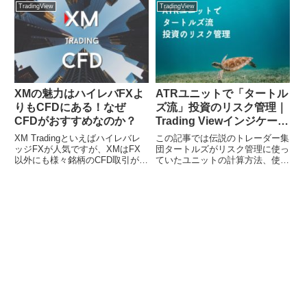
あるかと思います。今回は日経平
金融市場の全体の動きを把握する
TradingView
TradingView
均、TOPIX、NYダウ、
ため経済指標や各種のポジショ
S&P500、ナスダックの過去30年
ン、経済ニュースなども確認して
間の月別騰落率から、よく聞く
います。しかし、金融市場の情報
月...
量...
XMの魅力はハイレバFXよ
ATRユニットで「タートル
りもCFDにある！なぜ
ズ流」投資のリスク管理｜
CFDがおすすめなのか？
Trading Viewインジケータ
ーも紹介
XM Tradingといえばハイレバレ
この記事では伝説のトレーダー集
ッジFXが人気ですが、XMはFX
団タートルズがリスク管理に使っ
以外にも様々銘柄のCFD取引が可
ていたユニットの計算方法、使い
能です。投資の基本はトレンドが
方。また、ユニットを自動計算す
出ている銘柄を見つけて波に乗る
るTrading Viewのインジケーター
ことです。対象となる銘柄が多い
を紹介しています。伝説のトレー
ほどそのチャンスも多くなります
ダー集団「タートルズ」とは？プ
よね。今回はなぜX...
ロトレーダーの指導...