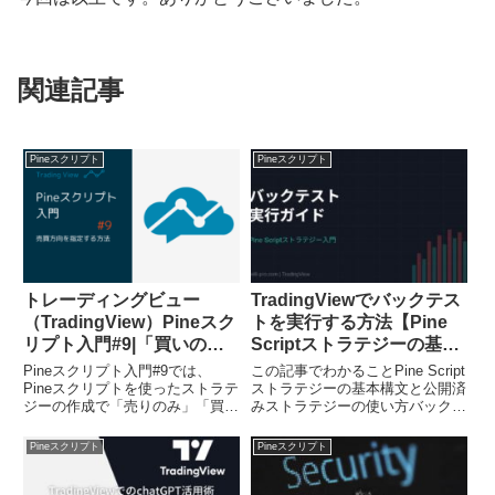
関連記事
Pineスクリプト
Pineスクリプト
トレーディングビュー
TradingViewでバックテス
（TradingView）Pineスク
トを実行する方法【Pine
リプト入門#9|「買いの
Scriptストラテジーの基
み」「売りのみ」売買方向
本】
Pineスクリプト入門#9では、
この記事でわかることPine Script
を指定する方法
Pineスクリプトを使ったストラテ
ストラテジーの基本構文と公開済
ジーの作成で「売りのみ」「買い
みストラテジーの使い方バックテ
のみ」「売り買い両方」の売買方
スト結果（勝率・最大DD・損益
向を指定する方法をご紹介しま
比率）の読み方有料プランで使え
Pineスクリプト
Pineスクリプト
す。
るバックテスト機能の違い「この
「strategy.risk.allow_entry_in」
手法って本当に勝てるの？」と思
を使ったストラテジース...
ったとき、感覚では...