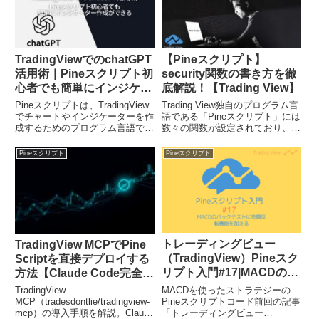
TradingViewでのchatGPT
【Pineスクリプト】
活用術｜Pineスクリプト初
security関数の書き方を徹
心者でも簡単にインジケー
底解説！【Trading View】
ター作成ができる方法
Pineスクリプトは、TradingView
Trading View独自のプログラム言
でチャートやインジケーターを作
語である「Pineスクリプト」には
成するためのプログラム言語で
数々の関数が設定されており、中
す。プログラミング初心者にとっ
でも特徴的な関数がsecurityで
てPineスクリプトを学ぶことは少
す。この関数を使うことで表示し
Pineスクリプト
Pineスクリプト
し難しいかもしれません。しか
ているチャートとは別のシンボ
し、今話題のchatGPTを使えば、
ル・銘柄を同じチャート上に表示
初心者でも...
させたり、...
トレーディングビュー
TradingView MCPでPine
（TradingView）Pineスク
Scriptを直接デプロイする
リプト入門#17|MACDのス
方法【Claude Code完全セ
トラテジーに売買反転機能
ットアップガイド】
MACDを使ったストラテジーの
TradingView
を加える
Pineスクリプトコード前回の記事
MCP（tradesdontlie/tradingview-
「トレーディングビュー
mcp）の導入手順を解説。Claude