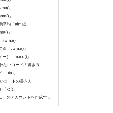
ma()」
a()」
 移動平均「alma()」
a()」
wma()」
線「vwma()」
ー）「macd()」
使わないコードの書き方
「bb()」
ないコードの書き方
「kc()」
ューのアカウントを作成する