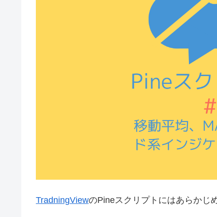
TradningView
のPineスクリプトにはあらか