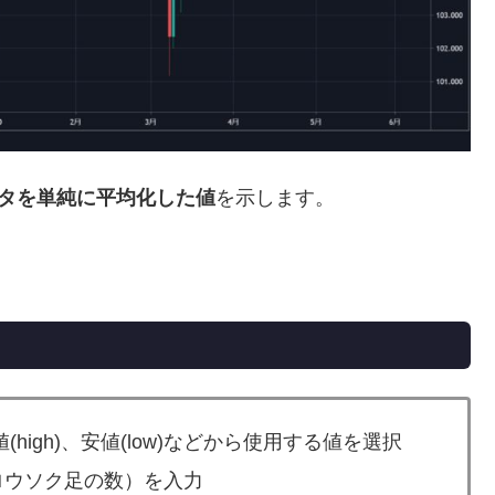
ータを単純に平均化した値
を示します。
。
)、高値(high)、安値(low)などから使用する値を選択
（ロウソク足の数）を入力