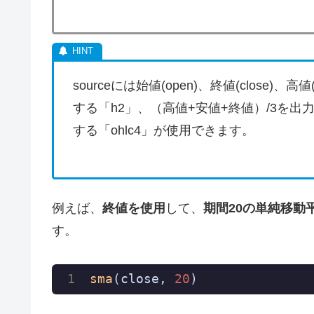
sourceには始値(open)、終値(close)、
する「h2」、（高値+安値+終値）/3を出
する「ohlc4」が使用できます。
例えば、
終値を使用
して、
期間20の単純移動
す。
sma
(close, 
20
)