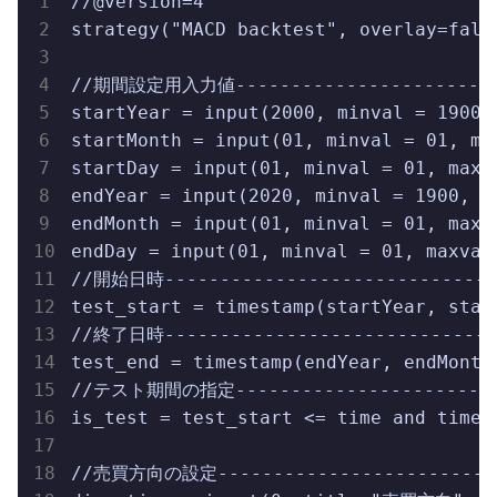
//@version=4

strategy("MACD backtest", overlay=fals
//期間設定用入力値--------------------------
startYear = input(2000, minval = 1900
startMonth = input(01, minval = 01, m
startDay = input(01, minval = 01, max
endYear = input(2020, minval = 1900, 
endMonth = input(01, minval = 01, max
endDay = input(01, minval = 01, maxva
//開始日時-------------------------------
test_start = timestamp(startYear, start
//終了日時-------------------------------
test_end = timestamp(endYear, endMonth,
//テスト期間の指定--------------------------
is_test = test_start <= time and time <
//売買方向の設定---------------------------