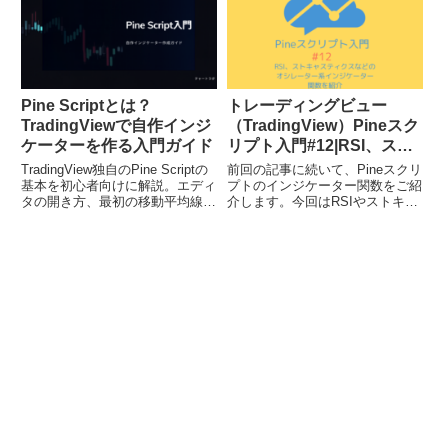
法です。プログラミングの知識が
ル・銘柄を同じチャート上に表示
全くな...
させたり、...
Pine Scriptとは？
トレーディングビュー
TradingViewで自作インジ
（TradingView）Pineスク
ケーターを作る入門ガイド
リプト入門#12|RSI、スト
キャスティクスなどのオシ
TradingView独自のPine Scriptの
前回の記事に続いて、Pineスクリ
レーター系インジケーター
基本を初心者向けに解説。エディ
プトのインジケーター関数をご紹
タの開き方、最初の移動平均線イ
介します。今回はRSIやストキャ
関数を紹介
ンジケーター作成から基本構文ま
スティクスなどのオシレーター系
で。プログラミング未経験でも始
インジケーターです。相対強度指
められる入門ガイド。
数「rsi()」RSIは一般的に相場の
買われすぎ、売られすぎを判断す
るのに使われるオ...