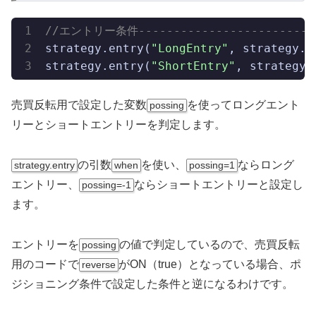
//エントリー条件--------------------------
strategy.entry(
"LongEntry"
, strategy.
l
strategy.entry(
"ShortEntry"
, strategy.
売買反転用で設定した変数
を使ってロングエント
possing
リーとショートエントリーを判定します。
の引数
を使い、
ならロング
strategy.entry
when
possing=1
エントリー、
ならショートエントリーと設定し
possing=-1
ます。
エントリーを
の値で判定しているので、売買反転
possing
用のコードで
がON（true）となっている場合、ポ
reverse
ジショニング条件で設定した条件と逆になるわけです。