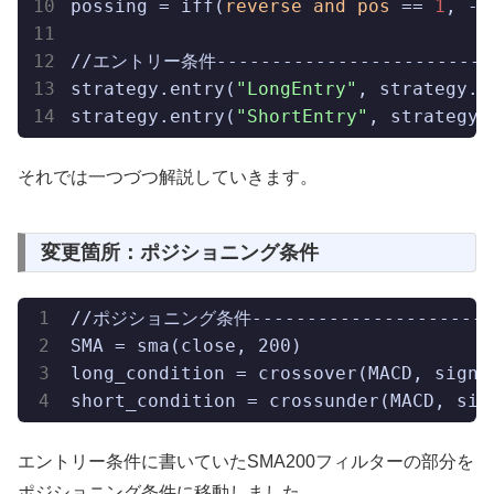
possing = iff(
reverse
and
pos
 == 
1
, -
1
//エントリー条件---------------------------
strategy.entry(
"LongEntry"
, strategy.l
strategy.entry(
"ShortEntry"
, strategy.
それでは一つづつ解説していきます。
変更箇所：ポジショニング条件
//ポジショニング条件------------------------
SMA = sma(close, 200)

long_condition = crossover(MACD, signa
short_condition = crossunder(MACD, sig
エントリー条件に書いていたSMA200フィルターの部分を
ポジショニング条件に移動しました。