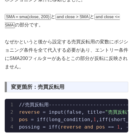
と
と
SMA = sma(close, 200)
and close > SMA
and close <=
の部分です。
SMA
なぜかというと後から設定する売買反転用の変数にポジシ
ョニング条件を全て代入する必要があり、エントリー条件
にSMA200フィルターがあるとこの部分が反転に反映され
ません。
変更箇所：売買反転用
reverse
 = input(false, title=
"売買反転"
pos
 = iff(long_condition,
1
,iff(short_c
possing = iff(
reverse
and
pos
 == 
1
, -
1