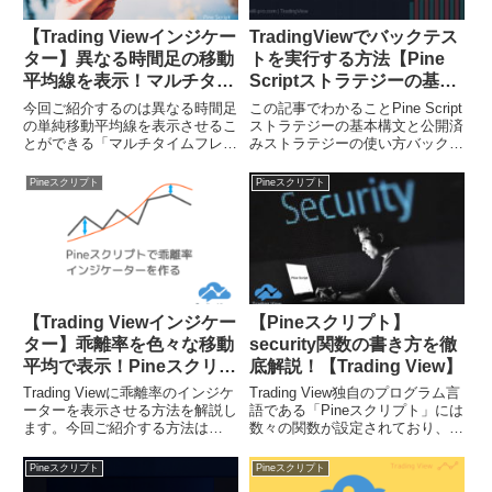
【Trading Viewインジケー
TradingViewでバックテス
ター】異なる時間足の移動
トを実行する方法【Pine
平均線を表示！マルチタイ
Scriptストラテジーの基
ムフレームSMA！Pineス
本】
今回ご紹介するのは異なる時間足
この記事でわかることPine Script
クリプトで作成
の単純移動平均線を表示させるこ
ストラテジーの基本構文と公開済
とができる「マルチタイムフレー
みストラテジーの使い方バックテ
ム移動平均線インジケーター」で
スト結果（勝率・最大DD・損益
す。上位足の移動平均線を表示す
比率）の読み方有料プランで使え
Pineスクリプト
Pineスクリプト
ることで大きな値動きを把握しな
るバックテスト機能の違い「この
がらトレードできます。このイン
手法って本当に勝てるの？」と思
ジケーターはTrading V...
ったとき、感覚では...
【Trading Viewインジケー
【Pineスクリプト】
ター】乖離率を色々な移動
security関数の書き方を徹
平均で表示！Pineスクリプ
底解説！【Trading View】
トで作成
Trading Viewに乖離率のインジケ
Trading View独自のプログラム言
ーターを表示させる方法を解説し
語である「Pineスクリプト」には
ます。今回ご紹介する方法は
数々の関数が設定されており、中
Trading View独自のプログラム言
でも特徴的な関数がsecurityで
語であるPineスクリプトを使用し
す。この関数を使うことで表示し
Pineスクリプト
Pineスクリプト
てインジケーターを表示させる方
ているチャートとは別のシンボ