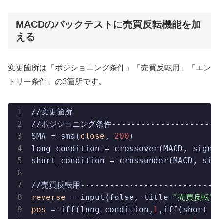
MACDのバックテストに売買反転機能を加
える
変更箇所は「ポジショニング条件」「売買反転用」「エン
トリー条件」の3箇所です。
//変更箇所

//ポジショニング条件------------------------
SMA = sma(
close
, 
200
)

long_condition = crossover(MACD, signa
short_condition = crossunder(MACD, sig
reverse
 = input(false, title=
"売買反転"
pos
 = iff(long_condition,
1
,iff(short_c