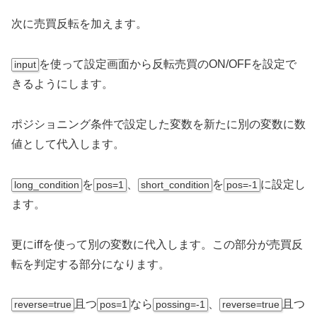
次に売買反転を加えます。
を使って設定画面から反転売買のON/OFFを設定で
input
きるようにします。
ポジショニング条件で設定した変数を新たに別の変数に数
値として代入します。
を
、
を
に設定し
long_condition
pos=1
short_condition
pos=-1
ます。
更にiffを使って別の変数に代入します。この部分が売買反
転を判定する部分になります。
且つ
なら
、
且つ
reverse=true
pos=1
possing=-1
reverse=true