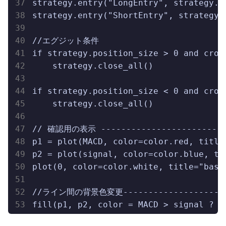
strategy.entry("LongEntry", strategy.l
strategy.entry("ShortEntry", strategy.
//エグジット条件

if strategy.position_size > 0 and cross
    strategy.close_all()

if strategy.position_size < 0 and cross
    strategy.close_all()

// 確認用の表示 --------------------------
p1 = plot(MACD, color=color.red, title=
p2 = plot(signal, color=color.blue, tit
plot(0, color=color.white, title="basel
//ライン間の背景色変更-----------------------
fill(p1, p2, color = MACD > signal ? c