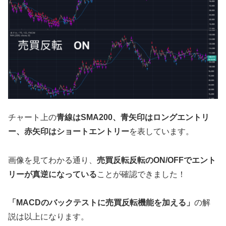
チャート上の
青線はSMA200、青矢印はロングエントリ
ー、赤矢印はショートエントリー
を表しています。
画像を見てわかる通り、
売買反転反転のON/OFFでエント
リーが真逆になっている
ことが確認できました！
「MACDのバックテストに売買反転機能を加える」
の解
説は以上になります。