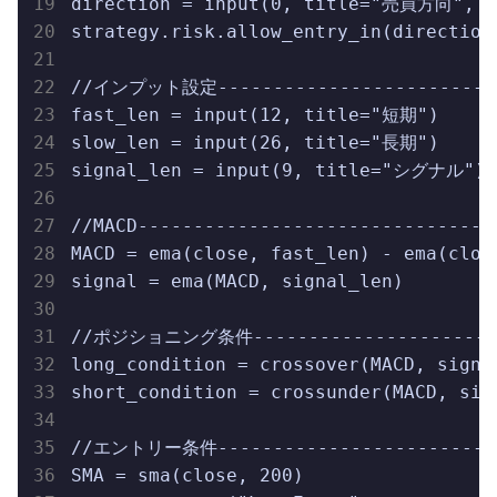
direction = input(0, title="売買方向", mi
strategy.risk.allow_entry_in(direction
//インプット設定---------------------------
fast_len = input(12, title="短期")

slow_len = input(26, title="長期")

signal_len = input(9, title="シグナル")

//MACD---------------------------------
MACD = ema(close, fast_len) - ema(close
signal = ema(MACD, signal_len)

//ポジショニング条件------------------------
long_condition = crossover(MACD, signa
short_condition = crossunder(MACD, sig
//エントリー条件---------------------------
SMA = sma(close, 200)
