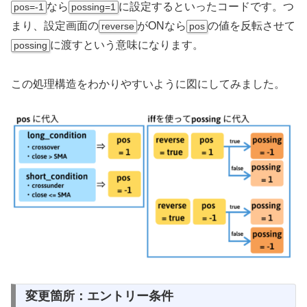
なら
に設定するといったコードです。つ
pos=-1
possing=1
まり、設定画面の
がONなら
の値を反転させて
reverse
pos
に渡すという意味になります。
possing
この処理構造をわかりやすいように図にしてみました。
変更箇所：エントリー条件