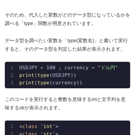
そのため、代入した変数がどのデータ型になっているかを
調べる「type」関数が用意されています。
データ型を調べたい変数を「type(変数名)」と書いて実行
すると、そのデータ型を判定した結果が表示されます。
USDJPY = 100 ; currency = 
"ドル円"
print
(
type
print
(
type
(currency))
このコードを実行すると整数を意味するintと文字列を意
味するstrが表示されます。
<
class
 '
int
'>
<
class
 '
str
'>