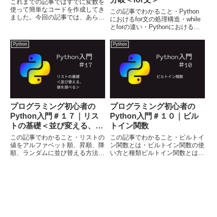
これまでの記事ではすでに変数を
使って簡単なコードを作成してき
この記事でわかること・Python
ました。今回の記事では、あらた
におけるfor文の処理構造・while
めて変数について詳しく解説しま
とforの違い・Pythonにおける
す。この記事でわかること・変数
「for ~ break」「for ~ continue」
とは何か、変数の作り方・変数名
「for ~ else」の書き方Pythonで
Python
Python
を設定するときの注意点・複合代
for文を書くfor文とは？...
入演算子の使い方変数とは？変
数...
プログラミング初心者の
プログラミング初心者の
Python入門＃１７｜リス
Python入門＃１０｜ビル
トの基礎＜並び変える、値
トイン関数
を調べる＞
この記事でわかること・リストの
この記事でわかること・ビルトイ
値をアルファベット順、昇順、降
ン関数とは・ビルトイン関数の使
順、ランダムに並び替える方法・
い方と種類ビルトイン関数とは？
並び替えたリストを新たなリスト
ビルトイン関数（組み込み関数）
として保存する方法・リスト内に
とは、Pythonに初めから組み込
指定した値が含まれるか調べる方
まれていて、いつでもどこでも使
法（完全一致、部分一致）リスト
える関数です。これまでの記事で
の値を並び替えるリスト内の値
使ってきたprint()、...
は...