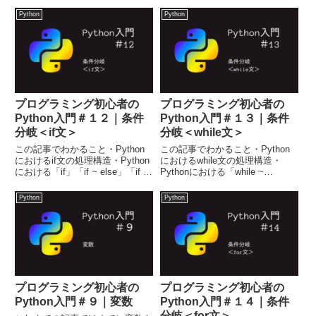
Python
Python
プログラミング初心者の
プログラミング初心者の
Python入門＃１２｜条件
Python入門＃１３｜条件
分岐＜if文＞
分岐＜while文＞
この記事でわかること・Python
この記事でわかること・Python
におけるif文の処理構造・Python
におけるwhile文の処理構造・
における「if」「if ~ else」「if ~
Pythonにおける「while ~
elif ~ else」の書き方Pythonにお
break」「while ~ continue」
ける「if」文の構造プログラミン
「while ~ else」の書き方Python
Python
Python
グの基本的な動作の一つ、条件分
でwhile文を書くwhile文とは？w...
岐の代表...
プログラミング初心者の
プログラミング初心者の
Python入門＃９｜変数
Python入門＃１４｜条件
分岐＜for文＞