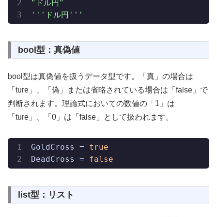
"ドル円"
'''ドル円'''
bool型：真偽値
bool型は真偽値を扱うデータ型です。「真」の場合は
「ture」、「偽」または省略されている場合は「false」で
判断されます。理論式においての数値の「1」は
「ture」、「0」は「false」として扱われます。
GoldCross
 = 
true
DeadCross
 = 
false
list型：リスト