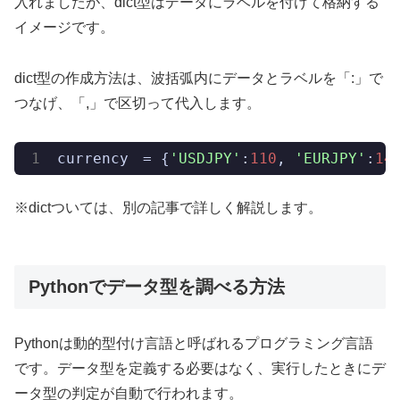
入れましたが、dict型はデータにラベルを付けて格納する
イメージです。
dict型の作成方法は、波括弧内にデータとラベルを「:」で
つなげ、「,」で区切って代入します。
currency
　= {
'USDJPY'
:
110
, 
'EURJPY'
:
14
※dictついては、別の記事で詳しく解説します。
Pythonでデータ型を調べる方法
Pythonは動的型付け言語と呼ばれるプログラミング言語
です。データ型を定義する必要はなく、実行したときにデ
ータ型の判定が自動で行われます。