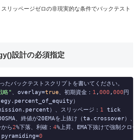
・スリッページゼロの非現実的な条件でバックテスト
egy()設計の必須指定
y()を使ったバックテストスクリプトを書いてください。

I戦略"
、overlay=
true
、初期資金：
1
,
000
,
000
円

egy.percent_of_equity）

mmission.percent）、スリッページ：
1
 tick

MA、終値が20EMAを上抜け（ta.crossover）、R
ーから
2
%下落、利確：
4
%上昇、EMA下抜けで強制クローズ
ramiding=
0