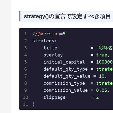
strategy()の宣言で設定すべき項目
//@version
=
5
strategy(
title
            = 
"戦略名
overlay
          = 
true,
initial_capital
  = 
100000
default_qty_type
 = 
strate
default_qty_value
 = 
10,
commission_type
  = 
strate
commission_value
 = 
0.05,
slippage
         = 
2
)