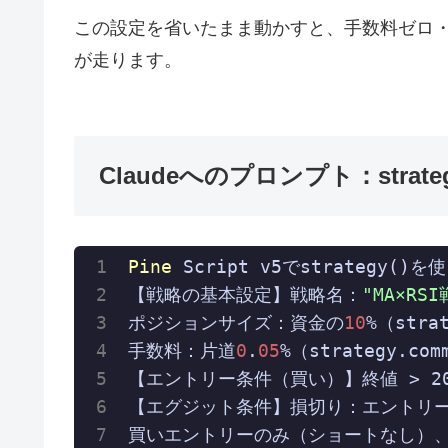
この設定を省いたまま動かすと、手数料ゼロ
が走ります。
Claudeへのプロンプト：strat
Pine
 Script v5でstrateg
【戦略の基本設定】戦略名：
"MA×RS
ポジションサイズ：資金の
10
%（strat
手数料：片道
0
.
05
%（strategy.co
【エントリー条件（買い）】終値 > 200S
【エグジット条件】損切り：エントリ
買いエントリーのみ（ショートなし）、py