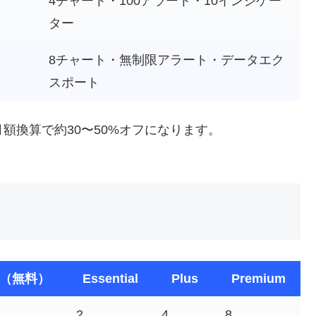
4チャート・100アラート・10インジケー
ター
8チャート・無制限アラート・データエク
スポート
月額換算で約30〜50%オフになります。
ic（無料）
Essential
Plus
Premium
2
4
8