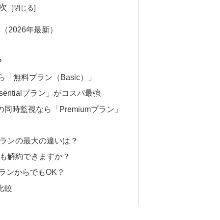
次
一覧（2026年最新）
？
「無料プラン（Basic）」
entialプラン」がコスパ最強
数銘柄の同時監視なら「Premiumプラン」
プランの最大の違いは？
でも解約できますか？
どのプランからでもOK？
ン比較