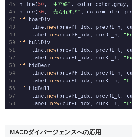
hline(
50
, 
"中立線"
, color=color.gray, li
hline(
30
, 
"売られすぎ"
if
 bearDiv

    line.
new
(prevPH_idx, prevRL_h, cur
    label.
new
(curPH_idx, curRL_h, 
"Bea
if
 bullDiv

    line.
new
(prevPL_idx, prevRL_l, cur
    label.
new
(curPL_idx, curRL_l, 
"Bul
if
 hidBear

    line.
new
(prevPH_idx, prevRL_h, cur
    label.
new
(curPH_idx, curRL_h, 
"Hid
if
 hidBull

    line.
new
(prevPL_idx, prevRL_l, cur
    label.
new
(curPL_idx, curRL_l, 
"Hid
MACDダイバージェンスへの応用