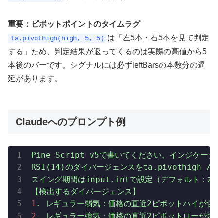
重要：ピボットポイントのタイムラグ
は「左5本・右5本を見て判定
ta.pivothigh(high, 5, 5)
する」ため、判定結果が返ってくるのは実際の高値から5
本後のバーです。シグナルには必ずleftBarsの本数分の遅
延があります。
Claudeへのプロンプト例
Pine
Script
v5で書いてください。インジケータ
RSI(14)のダイバージェンスをta.pivothigh
/
スイング期間はinput.intで設定（デフォルト：左
【検出するダイバージェンス】
1
.
レギュラー弱気：価格の直近2ピボットハイが切
2
.
レギュラー強気：価格の直近2ピボットローが切