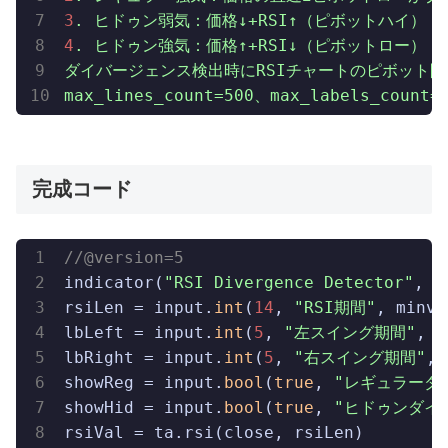
3
.
ヒドゥン弱気：価格↓+RSI↑（ピボットハイ）
4
.
ヒドゥン強気：価格↑+RSI↓（ピボットロー）
ダイバージェンス検出時にRSIチャートのピボット間を
max_lines_count=500、max_labels_c
完成コード
//@version=5
indicator(
"RSI Divergence Detector"
, o
rsiLen = input.
int
(
14
, 
"RSI期間"
, minva
lbLeft = input.
int
(
5
, 
"左スイング期間"
, m
lbRight = input.
int
(
5
, 
"右スイング期間"
, 
showReg = input.
bool
(
true
, 
"レギュラーダ
showHid = input.
bool
(
true
, 
"ヒドゥンダイ
rsiVal = ta.rsi(close, rsiLen)
