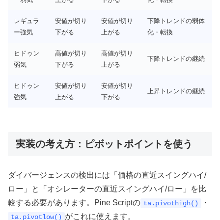
レギュラ
安値が切り
安値が切り
下降トレンドの弱体
ー強気
下がる
上がる
化・転換
ヒドゥン
高値が切り
高値が切り
下降トレンドの継続
弱気
下がる
上がる
ヒドゥン
安値が切り
安値が切り
上昇トレンドの継続
強気
上がる
下がる
実装の考え方：ピボットポイントを使う
ダイバージェンスの検出には「価格の直近スイングハイ/
ロー」と「オシレーターの直近スイングハイ/ロー」を比
較する必要があります。Pine Scriptの
・
ta.pivothigh()
がこれに使えます。
ta.pivotlow()