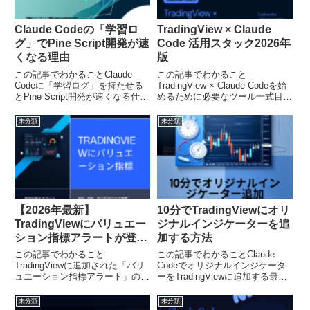
Claude Codeの「学習ロ
TradingView × Claude
グ」でPine Script開発が速
Code 活用スタック2026年
くなる理由
版
この記事でわかることClaude
この記事でわかること
Codeに「学習ログ」を持たせる
TradingView × Claude Codeを始
とPine Script開発が速くなる仕組
めるために必要なツール一式目的
み学習ログの作り方・運用方法を
別（学習・開発・運用）におすす
具体的な手順で解説学習ログがあ
めの組み合わせ関連記事への入口
未分類
未分類
るとき・ないときでの作業時間の
として使えるロードマップ
違いClaude CodeにPine Sc...
「TradingView × Claude Code...
【2026年最新】
10分でTradingViewにオリ
TradingViewにバリュエー
ジナルインジケーターを追
ション指標アラートが登場
加する方法
【PER・PBR・配当利回
この記事でわかること
この記事でわかることClaude
りを自動監視】
TradingViewに追加された「バリ
Codeでオリジナルインジケータ
ュエーション指標アラート」の概
ーをTradingViewに追加する最短
要PER・PBR・配当利回りなど
手順つまずきやすいポイントと回
対応する11種類の指標アラート
避方法10分で終わらせるための
未分類
未分類
の設定手順（5ステップ）と注意
プロンプトの書き方「自分だけの