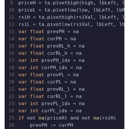
priceH = ta.pivothigh(high, lbLeft, lbR
priceL = ta.pivotlow(low, lbLeft, lbRig
rsiH = ta.pivothigh(rsiVal, lbLeft, lbR
var
float
var
float
var
float
var
float
var
int
var
int
var
float
var
float
var
float
var
float
var
int
var
int
 curPL_idx = 
if
 not 
na
(
priceH
) and not 
na
(
rsiH
)

    prevPH :
= curPH
