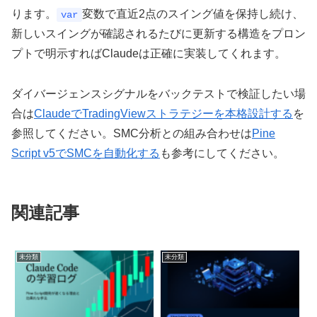
ります。
変数で直近2点のスイング値を保持し続け、
var
新しいスイングが確認されるたびに更新する構造をプロン
プトで明示すればClaudeは正確に実装してくれます。
ダイバージェンスシグナルをバックテストで検証したい場
合は
ClaudeでTradingViewストラテジーを本格設計する
を
参照してください。SMC分析との組み合わせは
Pine
Script v5でSMCを自動化する
も参考にしてください。
関連記事
未分類
未分類