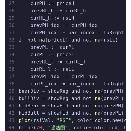
    curPH := priceH

    prevRL_h := curRL_h

    curRL_h := rsiH

    prevPH_idx := curPH_idx

    curPH_idx := bar_index - 
if
 not 
na
(
priceL
) and not 
na
(
rsiL
)

    prevPL :
= curPL

    curPL := priceL

    prevRL_l := curRL_l

    curRL_l := rsiL

    prevPL_idx := curPL_idx

    curPL_idx := bar_index - lbRight

bearDiv = 
showReg and not 
na
(
prevPH
) a
bullDiv
 = 
showReg and not 
na
(
prevPL
) a
hidBear
 = 
showHid and not 
na
(
prevPH
) a
hidBull
 = 
showHid and not 
na
(
prevPL
) a
plot
(
rsiVal, 
"RSI"
, color=color.new(co
hline(
70
, 
"過熱圏"
, color=color.red, lin