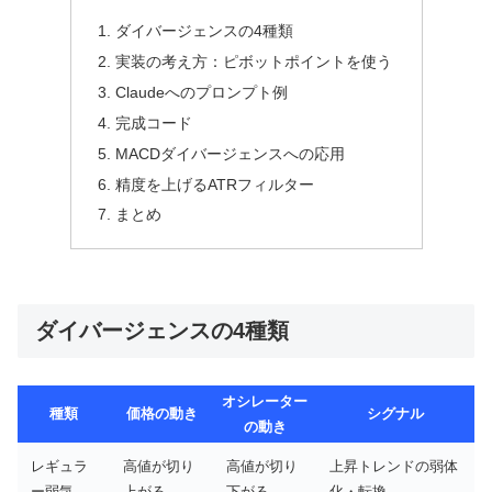
ダイバージェンスの4種類
実装の考え方：ピボットポイントを使う
Claudeへのプロンプト例
完成コード
MACDダイバージェンスへの応用
精度を上げるATRフィルター
まとめ
ダイバージェンスの4種類
オシレーター
種類
価格の動き
シグナル
の動き
レギュラ
高値が切り
高値が切り
上昇トレンドの弱体
ー弱気
上がる
下がる
化・転換