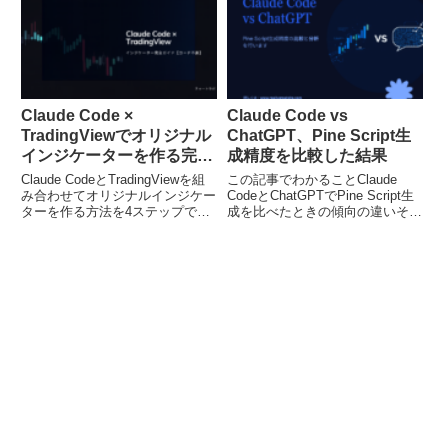
点「この銘柄のPERが15倍を切
インジケーターを作りたいけど、
ったら買いたいけど、毎日株...
Pine Sc...
Claude Code ×
Claude Code vs
TradingViewでオリジナル
ChatGPT、Pine Script生
インジケーターを作る完全
成精度を比較した結果
ガイド【コーディング不
Claude CodeとTradingViewを組
この記事でわかることClaude
要】
み合わせてオリジナルインジケー
CodeとChatGPTでPine Script生
ターを作る方法を4ステップで解
成を比べたときの傾向の違いそれ
説。コーディング不要。エラー対
ぞれが得意な場面・苦手な場面目
処・学習ループまで完全網羅。
的別にどちらを選べばいいかの判
断基準「Pine ScriptをAIに書かせ
るなら、Claude ...