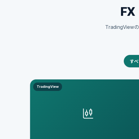
F
Trading
すべ
TradingView