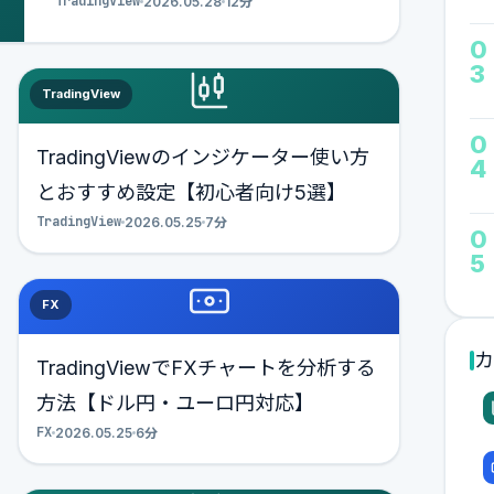
TradingView
2026.05.28
12分
決定版ガイド。
0
3
TradingView
0
TradingViewのインジケーター使い方
4
とおすすめ設定【初心者向け5選】
TradingView
2026.05.25
7分
0
5
FX
カ
TradingViewでFXチャートを分析する
方法【ドル円・ユーロ円対応】
FX
2026.05.25
6分