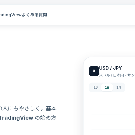
dingView
よくある質問
USD / JPY
¥
米ドル / 日本円・サ
1D
1W
1M
の人にもやさしく。基本
TradingView
の始め方