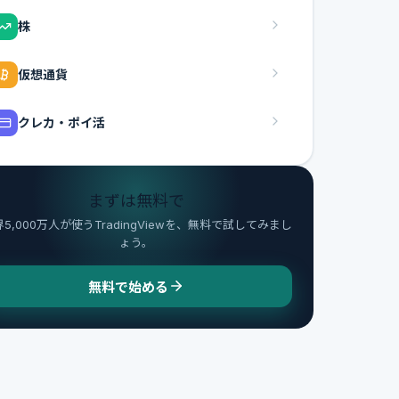
株
仮想通貨
クレカ・ポイ活
まずは無料で
5,000万人が使うTradingViewを、無料で試してみまし
ょう。
無料で始める